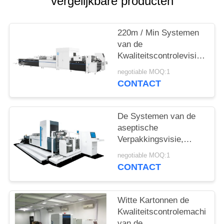
vergelijkbare producten
220m / Min Systemen
van de
Kwaliteitscontrolevisie
voor Stijve
negotiable MOQ:1
Doosproductielijn
CONTACT
De Systemen van de
aseptische
Verpakkingsvisie,
Machine 6950mm ×
negotiable MOQ:1
3650mm × 2200mm
CONTACT
van de Kartoninspectie
Witte Kartonnen de
Kwaliteitscontrolemachine
van de