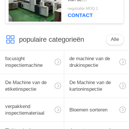
Geneeskundedoos
negotiable MOQ:1
voor 500mm
CONTACT
Groottekarton
populaire categorieën
Alle
focusight
de machine van de
inspectiemachine
drukinspectie
De Machine van de
De Machine van de
etiketinspectie
kartoninspectie
verpakkend
Bloemen sorteren
inspectiemateriaal