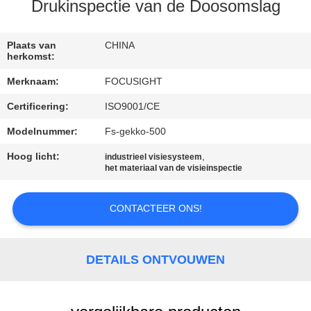
CONTACTEER
Drukinspectie van de Doosomslag
ONS
Plaats van
CHINA
herkomst:
NIEUWS
Merknaam:
FOCUSIGHT
Certificering:
ISO9001/CE
VERZOEK
OM
Modelnummer:
Fs-gekko-500
EEN
Hoog licht:
,
industrieel visiesysteem
het materiaal van de visieinspectie
CITAAT
CONTACTEER ONS!
SITEMAP
DETAILS ONTVOUWEN
PRIVACY
POLICY