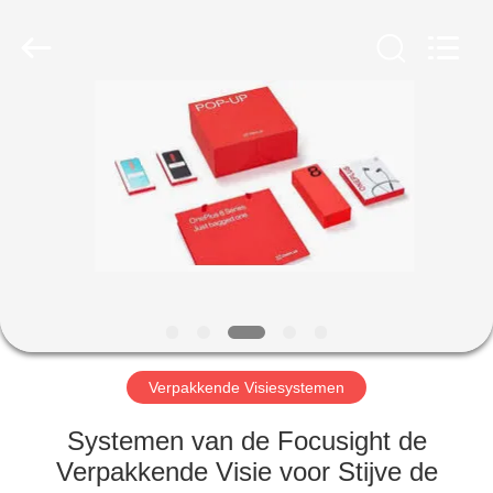
Focusight
Technology
Co.,Ltd.
All
Rights
Reserved.
HUIS
PRODUCTEN
ONGEVEER
ONS
FABRIEKSREIS
Verpakkende Visiesystemen
KWALITEITSCONTROLE
Systemen van de Focusight de
Verpakkende Visie voor Stijve de