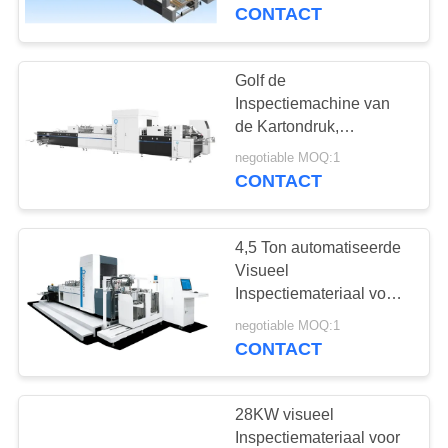
CONTACTEER
Golfdozen
CONTACT
ONS
Golf de
27
NIEUWS
Inspectiemachine van
De Machine van de
de Kartondruk,
Geautomatiseerde
VERZOEK
etiketinspectie
negotiable MOQ:1
Visuele
CONTACT
OM
Inspectiemachine
EEN
4,5 Ton automatiseerde
CITAAT
Visueel
Inspectiemateriaal voor
28
Golf Vouwend Karton
SITEMAP
negotiable MOQ:1
De Machine van de
CONTACT
kartoninspectie
PRIVACY
POLICY
28KW visueel
Inspectiemateriaal voor