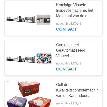
Krachtige Visuele
Inspectiemachine, het
21
Materiaal van de de
Elektronisch
Visieinspectie van de
negotiable MOQ:1
Arbeidsbesparing
CONTACT
Inspectiemateriaal
Commercieel
Geautomatiseerd
Visueel
Inspectiemateriaal voor
13
negotiable MOQ:1
de Kwaliteitscontrole
CONTACT
de systemen van de
van Schoendozen
kwaliteitscontrolevisie
Golf de
Kwaliteitscontrolemachine
van de Kartondoos,
Focusight-
negotiable MOQ:1
Inspectiemachine