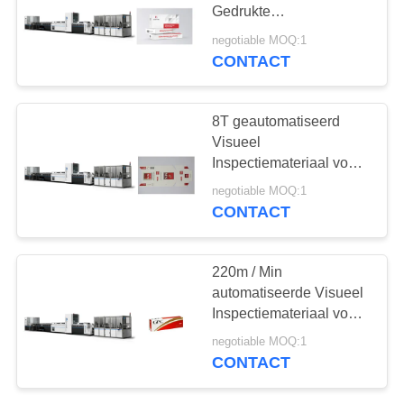
Gedrukte
Golfdozenkwaliteitscontrole
negotiable MOQ:1
CONTACT
21
verpakkend
8T geautomatiseerd
inspectiemateriaal
Visueel
Inspectiemateriaal voor
Grote Kartons/Golfdozen
negotiable MOQ:1
CONTACT
0
220m / Min
automatiseerde Visueel
Bloemen sorteren
Inspectiemateriaal voor
de Gealigneerde
negotiable MOQ:1
Inspectie van
CONTACT
Omslaggluer