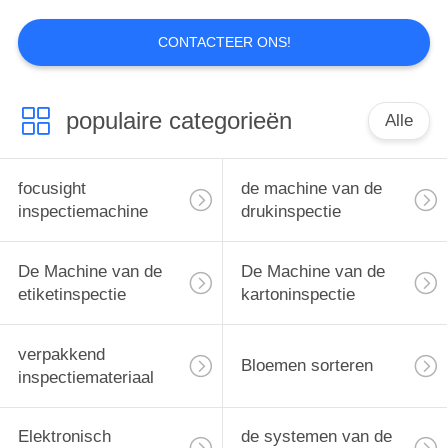
12
CONTACTEER ONS!
Geautomatiseerd
Visueel
populaire categorieën
Alle
Inspectiemateriaal
focusight
de machine van de
inspectiemachine
drukinspectie
20
Het Materiaal van
De Machine van de
De Machine van de
etiketinspectie
kartoninspectie
de
oppervlakteopsporing
verpakkend
Bloemen sorteren
inspectiemateriaal
Elektronisch
de systemen van de