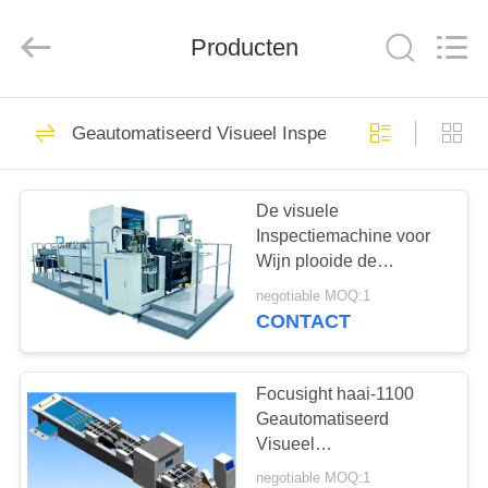
Focusight
Technology
Co.,Ltd.
Producten
All
Rights
Reserved.
HUIS
32
Geautomatiseerd Visueel Inspectiemateriaal
focusight
PRODUCTEN
inspectiemachine
De visuele
Inspectiemachine voor
ONGEVEER
Wijn plooide de
ONS
Tekortenopsporing van
negotiable MOQ:1
de Doosdruk
CONTACT
30
FABRIEKSREIS
de machine van de
Focusight haai-1100
KWALITEITSCONTROLE
Geautomatiseerd
drukinspectie
Visueel
Inspectiemateriaal voor
negotiable MOQ:1