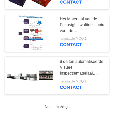
CONTACT
21
Verpakkende
Het Materiaal van de
Focusightkwaliteitscontrole
Visiesystemen
voor de
Golfdoos/Omslaginspectie
negotiable MOQ:1
van Gluer
CONTACT
8 de ton automatiseerde
21
Visueel
de
Inspectiemateriaal,
Visuele
inspectiesystemen
negotiable MOQ:1
Inspectiemachine
CONTACT
van de
beeldverwerking
No more things