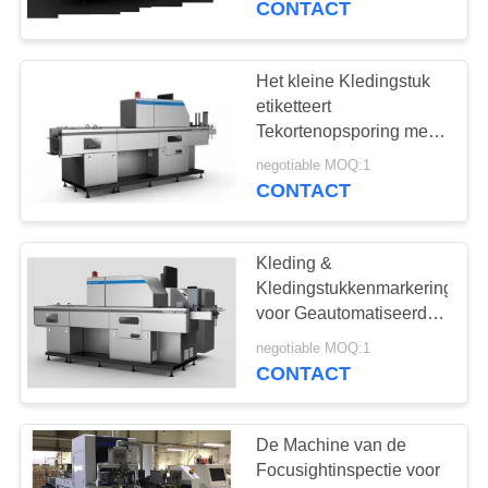
CONTACT
21
Verpakkende
Het kleine Kledingstuk
etiketteert
Visiesystemen
Tekortenopsporing met
Focusight-de Machine
negotiable MOQ:1
van de Drukinspectie
CONTACT
Kleding &
21
Kledingstukkenmarkeringen
de
voor Geautomatiseerde
Visuele Gekko 200 van
inspectiesystemen
negotiable MOQ:1
het Inspectiemateriaal
CONTACT
van de
beeldverwerking
De Machine van de
Focusightinspectie voor