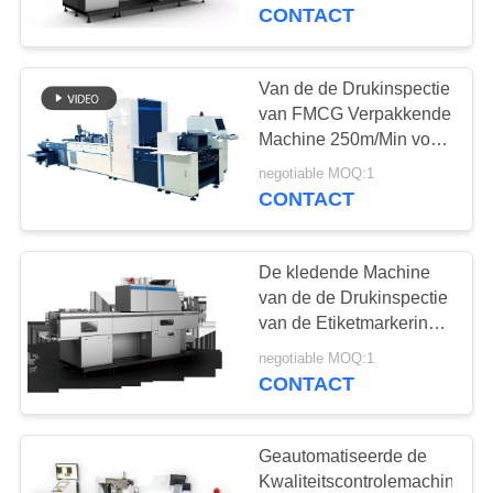
CONTACTEER
Systeem voor
CONTACT
kwaliteitscontrole met
ONS
150m/min-Snelheid
Van de de Drukinspectie
27
NIEUWS
van FMCG Verpakkende
De Machine van de
Machine 250m/Min voor
het Vouwen van Kartons
VERZOEK
etiketinspectie
negotiable MOQ:1
CONTACT
OM
EEN
De kledende Machine
CITAAT
van de de Drukinspectie
van de Etiketmarkering
28
met
SITEMAP
negotiable MOQ:1
De Machine van de
Gebruikersvriendelijke
CONTACT
Interface
kartoninspectie
PRIVACY
POLICY
Geautomatiseerde de
Kwaliteitscontrolemachine