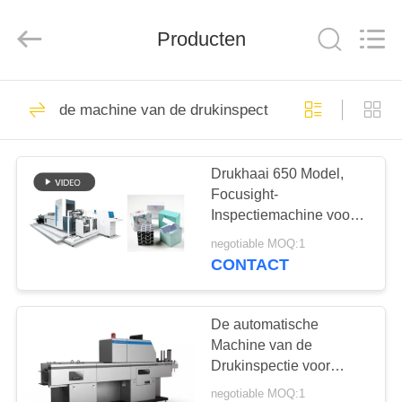
Focusight
Technology
Co.,Ltd.
Producten
All
Rights
Reserved.
HUIS
32
de machine van de drukinspectie
focusight
PRODUCTEN
inspectiemachine
Drukhaai 650 Model,
Focusight-
ONGEVEER
Inspectiemachine voor
ONS
Wodka die Kartons
negotiable MOQ:1
vouwen
CONTACT
30
FABRIEKSREIS
de machine van de
De automatische
KWALITEITSCONTROLE
Machine van de
drukinspectie
Drukinspectie voor
Kledingstuk etiketteert
negotiable MOQ:1