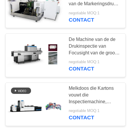
van de Markeringsdruk
voor Kleding & de
negotiable MOQ:1
Inspectie van
CONTACT
21
Kledingstukkenmarkeringen
verpakkend
De Machine van de de
inspectiemateriaal
Drukinspectie van
Focusight van de grootte
150m/Min For Tags
negotiable MOQ:1
Barcode Quality
CONTACT
Controle
0
Melkdoos die Kartons
vouwt die
Bloemen sorteren
Inspectiemachine,
Focusight-
negotiable MOQ:1
Inspectiemachine
CONTACT
drukken