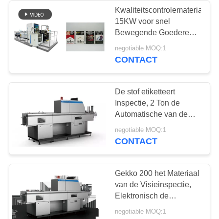
Kwaliteitscontrolemateriaal
15KW voor snel
21
Bewegende Goederen
Elektronisch
die Drukinspectie
negotiable MOQ:1
verpakken
CONTACT
Inspectiemateriaal
De stof etiketteert
Inspectie, 2 Ton de
Automatische van de
Kwaliteitscontrolevisie
13
negotiable MOQ:1
Systemen
CONTACT
de systemen van de
kwaliteitscontrolevisie
Gekko 200 het Materiaal
van de Visieinspectie,
Elektronisch de
Inspectiesysteem van de
negotiable MOQ:1
Markeringsdruk