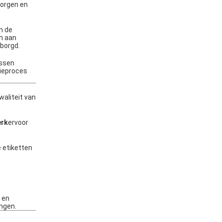
borgen en
n de
n aan
borgd.
ossen
tieproces
waliteit van
erk
ervoor
 etiketten
t
 en
engen.