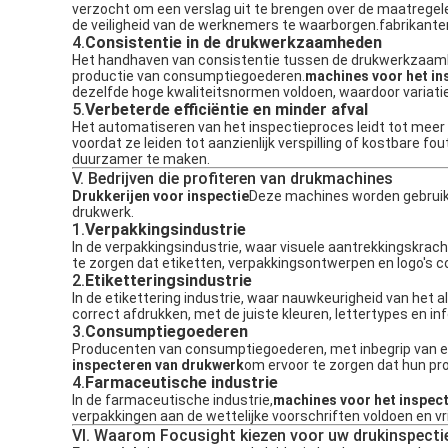
verzocht om een verslag uit te brengen over de maatregel
de veiligheid van de werknemers te waarborgen.fabrikante
4.
Consistentie in de drukwerkzaamheden
Het handhaven van consistentie tussen de drukwerkzaamhed
productie van consumptiegoederen.
machines voor het in
dezelfde hoge kwaliteitsnormen voldoen, waardoor variat
5.
Verbeterde efficiëntie en minder afval
Het automatiseren van het inspectieproces leidt tot meer 
voordat ze leiden tot aanzienlijk verspilling of kostbare f
duurzamer te maken.
V. Bedrijven die profiteren van drukmachines
Drukkerijen voor inspectie
Deze machines worden gebruikt 
drukwerk.
1.
Verpakkingsindustrie
In de verpakkingsindustrie, waar visuele aantrekkingskracht
te zorgen dat etiketten, verpakkingsontwerpen en logo's c
2.
Etiketteringsindustrie
In de etikettering industrie, waar nauwkeurigheid van het al
correct afdrukken, met de juiste kleuren, lettertypes en in
3.
Consumptiegoederen
Producenten van consumptiegoederen, met inbegrip van elek
inspecteren van drukwerk
om ervoor te zorgen dat hun prod
4.
Farmaceutische industrie
In de farmaceutische industrie,
machines voor het inspec
verpakkingen aan de wettelijke voorschriften voldoen en vri
VI. Waarom Focusight kiezen voor uw drukinspecti