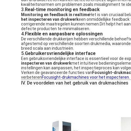
kwaliteitsnormen om problemen zoals misalignment te iden
3.
Real-time monitoring en feedback
Monitoring en feedback in realtime
Het is van cruciaal b
het inspecteren van drukwerk
een onmiddellijke feedback 
corrigerende maatregelen kunnen nemen.Dit helpt het aant
defecte producten te minimaliseren.
4.
Flexible en aanpasbare oplossingen
De verschillende drukkerijen hebben verschillende behoeft
afgestemd op verschillende soorten drukmedia, waaronder pa
breed scala aan industrieën.
5.
Gebruikersvriendelijke interface
Een gebruiksvriendelijke interface is essentieel voor de e
inspecteren van drukwerk
met intuïtieve bedieningselemen
instellingen kan aanpassen, het inspectieproces kan volg
Verken de geavanceerde functies van
Focusight-drukmach
verbeteren
Focusight-drukmachines voor het inspecteren
.
IV. De voordelen van het gebruik van drukmachines