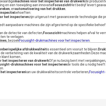
ogwaardige
machines voor het inspecteren van drukwerk
de producent
ing en een toewijding aan innovatie
Focuszicht
Het bedrijf levert geav
breken
, en
automatisering van het drukken
.
inspectie
behoeften:
r het inspecteren
zijn uitgerust met geavanceerde technologie die p
biedt aanpasbare machines die zijn afgestemd op de specifieke behoe
an de detectie van defecten,
Focuszicht
machines helpen afval te ver
sten te verlagen.
ines
, bezoek
Focusight-drukmachines voor het inspecteren
.
onberispelijke afdrukkwaliteit
is essentieel om vooruit te blijven.
Druk
 van de verbetering van de kwaliteit van de drukwerkzaamheden.Deze ma
e klant komen..
r het inspecteren van drukwerk
Of je nu bezig bent met verpakkingen,
usight-drukmachines voor het inspecteren
de tools die u nodig heef
en.
het inspecteren
kan uw drukkwaliteitscontrole verbeteren,
Focusight-