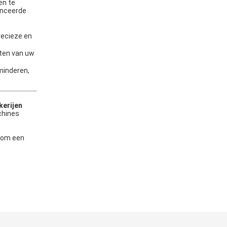
en te
anceerde
recieze en
ften van uw
minderen,
kerijen
chines
t om een