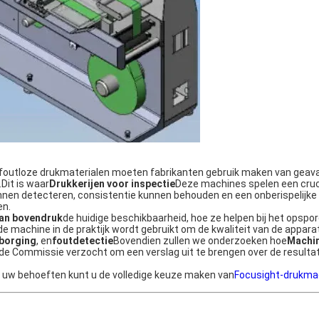
 foutloze drukmaterialen moeten fabrikanten gebruik maken van gea
Dit is waar
Drukkerijen voor inspectie
Deze machines spelen een crucia
nnen detecteren, consistentie kunnen behouden en een onberispelijke
en.
van bovendruk
de huidige beschikbaarheid, hoe ze helpen bij het opspo
 de machine in de praktijk wordt gebruikt om de kwaliteit van de appara
sborging
, en
foutdetectie
Bovendien zullen we onderzoeken hoe
Machi
e Commissie verzocht om een verslag uit te brengen over de resulta
 uw behoeften kunt u de volledige keuze maken van
Focusight-drukma