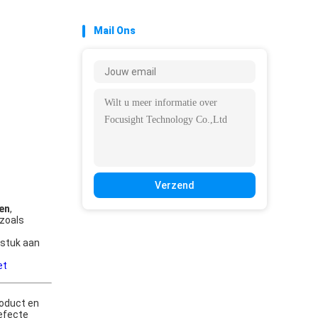
Mail Ons
Verzend
en
,
 zoals
 stuk aan
et
oduct en
efecte