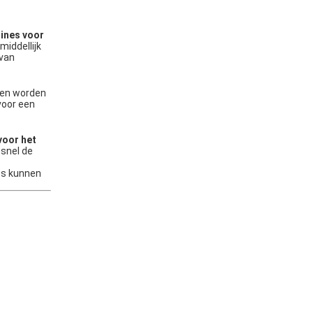
ines voor
iddellijk
 van
en worden
voor een
voor het
 snel de
es kunnen