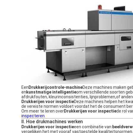
Een
Drukkerijcontrole-machine
Deze machines maken gebr
en
kunstmatige intelligentie
om verschillende soorten geb
afdrukfouten, kleurinconsistenties, lijnproblemen,of ande
Drukkerijen voor inspectie
Deze machines helpen het kwal
de vereiste normen voldoet voordat het de consument bere
Om meer te leren over
Drukkerijen voor inspectie
de rol va
inspecteren
.
II. Hoe drukmachines werken
Drukkerijen voor inspectie
een combinatie van:
beeldverw
vergelijken het met vooraf vastgestelde kwaliteitsnorme