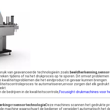
uik van geavanceerde technologieën zoals:
beeldherkenning
,
sensor
reken tijdens of na het drukproces op te sporen. Dit omvat problemen
re kwaliteitsproblemen die het eindproduct in gevaar kunnen brengen.
iteitscontroleproces te automatiseren,ervoor zorgen dat elk gedrukt
ikt.
n de bedrijven in de kwaliteitscontrole,
Focusight-drukmachines voor h
erking
en
sensortechnologie
Deze machines scannen het gedrukte pr
n.de machine waarschuwt de bediener of verwijdert automatisch het d