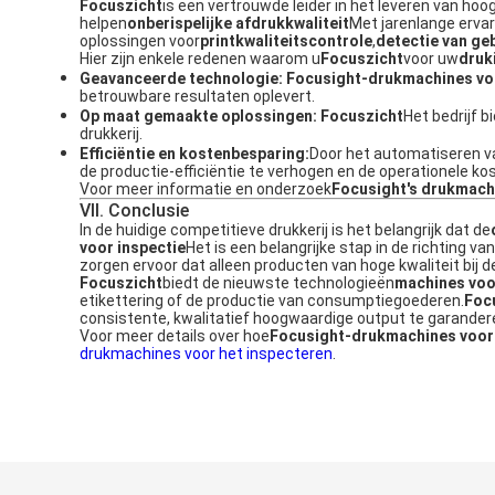
Focuszicht
is een vertrouwde leider in het leveren van ho
helpen
onberispelijke afdrukkwaliteit
Met jarenlange ervar
oplossingen voor
printkwaliteitscontrole
,
detectie van ge
Hier zijn enkele redenen waarom u
Focuszicht
voor uw
druk
Geavanceerde technologie:
Focusight-drukmachines voo
betrouwbare resultaten oplevert.
Op maat gemaakte oplossingen:
Focuszicht
Het bedrijf 
drukkerij.
Efficiëntie en kostenbesparing:
Door het automatiseren v
de productie-efficiëntie te verhogen en de operationele ko
Voor meer informatie en onderzoek
Focusight's drukmach
VII. Conclusie
In de huidige competitieve drukkerij is het belangrijk dat de
voor inspectie
Het is een belangrijke stap in de richting
zorgen ervoor dat alleen producten van hoge kwaliteit bij d
Focuszicht
biedt de nieuwste technologieën
machines voo
etikettering of de productie van consumptiegoederen.
Foc
consistente, kwalitatief hoogwaardige output te garander
Voor meer details over hoe
Focusight-drukmachines voor 
drukmachines voor het inspecteren
.