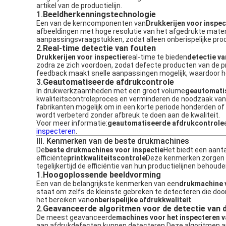
artikel van de productielijn.
1.
Beeldherkenningstechnologie
Een van de kerncomponenten van
Drukkerijen voor inspec
afbeeldingen met hoge resolutie van het afgedrukte materi
aanpassingsvraagstukken, zodat alleen onberispelijke pro
2.
Real-time detectie van fouten
Drukkerijen voor inspectie
real-time te bieden
detectie v
zodra ze zich voordoen, zodat defecte producten van de p
feedback maakt snelle aanpassingen mogelijk, waardoor he
3.
Geautomatiseerde afdrukcontrole
In drukwerkzaamheden met een groot volume
geautomati
kwaliteitscontroleproces en verminderen de noodzaak van
fabrikanten mogelijk om in een korte periode honderden of
wordt verbeterd zonder afbreuk te doen aan de kwaliteit.
Voor meer informatie:
geautomatiseerde afdrukcontrole
inspecteren
.
III. Kenmerken van de beste drukmachines
De
beste drukmachines voor inspectie
Het biedt een aanta
efficiënte
printkwaliteitscontrole
Deze kenmerken zorgen e
tegelijkertijd de efficiëntie van hun productielijnen behoude
1.
Hoogoplossende beeldvorming
Een van de belangrijkste kenmerken van een
drukmachine v
staat om zelfs de kleinste gebreken te detecteren die doo
het bereiken van
onberispelijke afdrukkwaliteit
.
2.
Geavanceerde algoritmen voor de detectie van 
De meest geavanceerde
machines voor het inspecteren 
aan afdrukdefecten kunnen detecteren.Deze algoritmen an