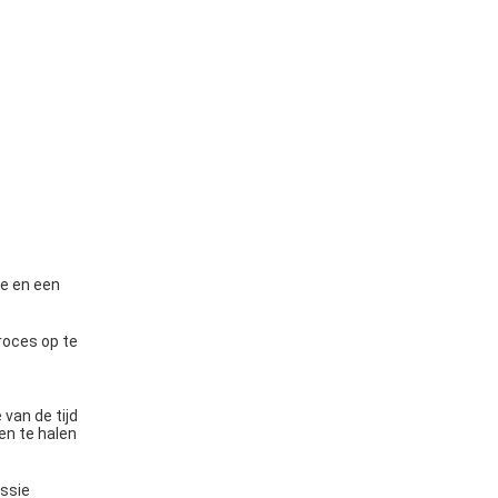
le en een
roces op te
van de tijd
en te halen
ssie