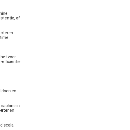
hine
stentie, of
ecteren
ltime
het voor
efficiëntie
oldoen en
 machine in
outen
en
ed scala