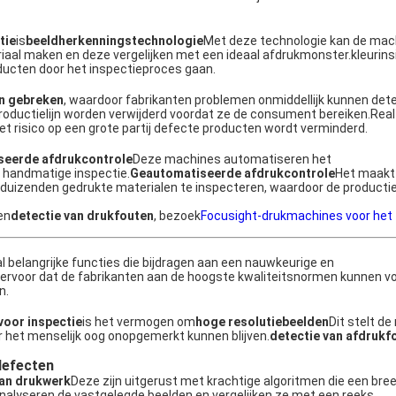
tie
is
beeldherkenningstechnologie
Met deze technologie kan de mac
aal maken en deze vergelijken met een ideaal afdrukmonster.kleurinsi
ducten door het inspectieproces gaan.
an gebreken
, waardoor fabrikanten problemen onmiddellijk kunnen det
roductielijn worden verwijderd voordat ze de consument bereiken.Rea
t risico op een grote partij defecte producten wordt verminderd.
seerde afdrukcontrole
Deze machines automatiseren het
 handmatige inspectie.
Geautomatiseerde afdrukcontrole
Het maakt 
 duizenden gedrukte materialen te inspecteren, waardoor de productie-
en
detectie van drukfouten
, bezoek
Focusight-drukmachines voor het
l belangrijke functies die bijdragen aan een nauwkeurige en
rvoor dat de fabrikanten aan de hoogste kwaliteitsnormen kunnen v
n.
oor inspectie
is het vermogen om
hoge resolutiebeelden
Dit stelt de
r het menselijk oog onopgemerkt kunnen blijven.
detectie van afdrukf
defecten
van drukwerk
Deze zijn uitgerust met krachtige algoritmen die een bre
alyseren de vastgelegde beelden en vergelijken ze met een reeks