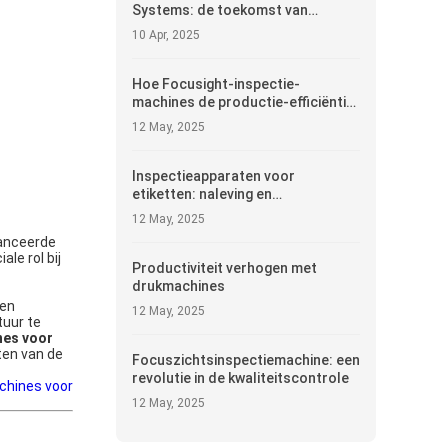
Systems: de toekomst van
geautomatiseerde productie
10 Apr, 2025
Hoe Focusight-inspectie-
machines de productie-efficiëntie
verbeteren
12 May, 2025
Inspectieapparaten voor
etiketten: naleving en
nauwkeurigheid
12 May, 2025
vanceerde
le rol bij
Productiviteit verhogen met
drukmachines
ren
12 May, 2025
tuur te
nes voor
ten van de
Focuszichtsinspectiemachine: een
revolutie in de kwaliteitscontrole
chines voor
12 May, 2025