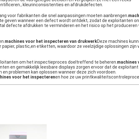
tificeren., kleurinconsistenties en afdrukdefecten.
elang voor fabrikanten die snel aanpassingen moeten aanbrengen.
mach
te geven wanneer een defect wordt ontdekt, zodat de exploitanten onm
al defecte afdrukken te verminderen en het risico op het produceren
en.
machines voor het inspecteren van drukwerk
Deze machines kunn
pier, plastic,en etiketten, waardoor ze veelzijdige oplossingen zijn 
xploitanten om het inspectieproces doeltreffend te beheren.
machines 
ten en gemakkelijk leesbare displays zorgen ervoor dat de exploitant
en en problemen kan oplossen wanneer deze zich voordoen.
ines voor het inspecteren
en hoe ze uw printkwaliteitscontroleproc