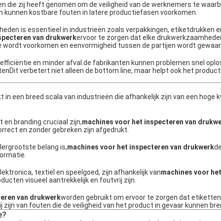
en die zij heeft genomen om de veiligheid van de werknemers te waar
n kunnen kostbare fouten in latere productiefasen voorkomen.
en is essentieel in industrieën zoals verpakkingen, etiketdrukken e
specteren van drukwerk
ervoor te zorgen dat elke drukwerkzaamhede
ie wordt voorkomen en eenvormigheid tussen de partijen wordt gewaar
efficiëntie en minder afval.de fabrikanten kunnen problemen snel opl
outenDit verbetert niet alleen de bottom line, maar helpt ook het produc
in een breed scala van industrieën die afhankelijk zijn van een hoge k
 en branding cruciaal zijn,
machines voor het inspecteren van drukw
orrect en zonder gebreken zijn afgedrukt.
lergrootste belang is,
machines voor het inspecteren van drukwerk
de
formatie.
tronica, textiel en speelgoed, zijn afhankelijk van
machines voor he
ucten visueel aantrekkelijk en foutvrij zijn.
teren van drukwerk
worden gebruikt om ervoor te zorgen dat etiketten
j zijn van fouten die de veiligheid van het product in gevaar kunnen br
e?