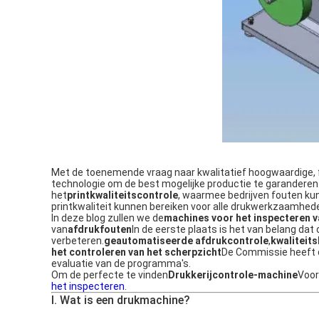
Met de toenemende vraag naar kwalitatief hoogwaardige,
technologie om de best mogelijke productie te garanderen.
het
printkwaliteitscontrole
, waarmee bedrijven fouten ku
printkwaliteit kunnen bereiken voor alle drukwerkzaamhed
In deze blog zullen we de
machines voor het inspecteren 
van
afdrukfouten
In de eerste plaats is het van belang dat
verbeteren.
geautomatiseerde afdrukcontrole
,
kwaliteit
het controleren van het scherpzicht
De Commissie heeft d
evaluatie van de programma's.
Om de perfecte te vinden
Drukkerijcontrole-machine
Voor
het inspecteren
.
I. Wat is een drukmachine?