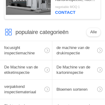
van de de
negotiable MOQ:1
Pakkettendruk van de
CONTACT
Formaatsigaret de
Inspectiesysteem
populaire categorieën
Alle
focusight
de machine van de
inspectiemachine
drukinspectie
De Machine van de
De Machine van de
etiketinspectie
kartoninspectie
verpakkend
Bloemen sorteren
inspectiemateriaal