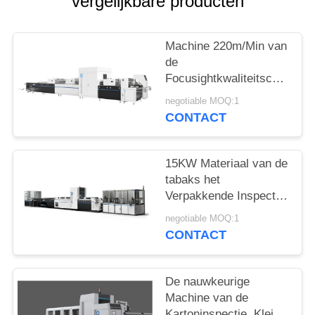
vergelijkbare producten
Machine 220m/Min van
de
Focusightkwaliteitscontrole
voor het Vouwen van
negotiable MOQ:1
Kartons tot 1100mm
CONTACT
15KW Materiaal van de
tabaks het
Verpakkende Inspectie
met pre -
negotiable MOQ:1
Ladereigenschap
CONTACT
De nauwkeurige
Machine van de
Kartoninspectie, Klein