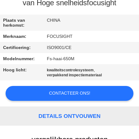
CONTACTEER
van Hoge snelheidsfocusight
ONS
Plaats van
CHINA
herkomst:
NIEUWS
Merknaam:
FOCUSIGHT
Certificering:
ISO9001/CE
VERZOEK
OM
Modelnummer:
Fs-haai-650M
EEN
Hoog licht:
,
kwaliteitscontrolesysteem
verpakkend inspectiemateriaal
CITAAT
CONTACTEER ONS!
SITEMAP
DETAILS ONTVOUWEN
PRIVACY
POLICY