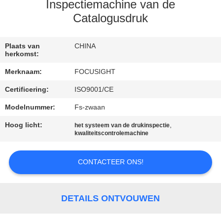
CONTACTEER
Inspectiemachine van de
ONS
Catalogusdruk
NIEUWS
Plaats van
CHINA
herkomst:
Merknaam:
FOCUSIGHT
VERZOEK
Certificering:
ISO9001/CE
OM
Modelnummer:
Fs-zwaan
EEN
Hoog licht:
,
CITAAT
het systeem van de drukinspectie
kwaliteitscontrolemachine
SITEMAP
CONTACTEER ONS!
PRIVACY
DETAILS ONTVOUWEN
POLICY