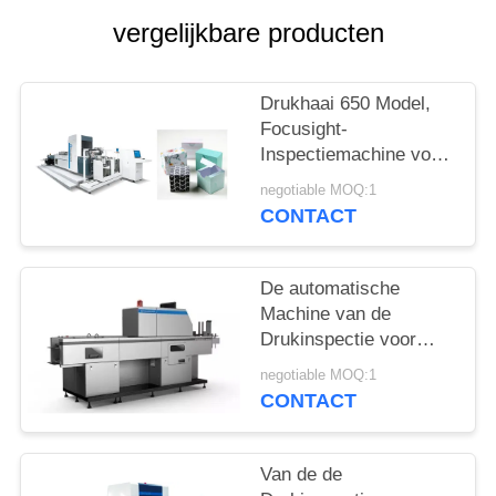
vergelijkbare producten
Drukhaai 650 Model,
Focusight-
Inspectiemachine voor
Wodka die Kartons
negotiable MOQ:1
vouwen
CONTACT
De automatische
Machine van de
Drukinspectie voor
Kledingstuk etiketteert
negotiable MOQ:1
Systeem voor
CONTACT
kwaliteitscontrole met
150m/min-Snelheid
Van de de