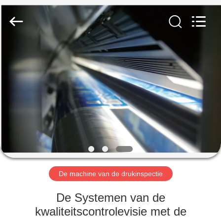
Focusight
Technology
Co.,Ltd.
All
Rights
Reserved.
HUIS
PRODUCTEN
ONGEVEER
ONS
FABRIEKSREIS
De machine van de drukinspectie
KWALITEITSCONTROLE
De Systemen van de
kwaliteitscontrolevisie met de