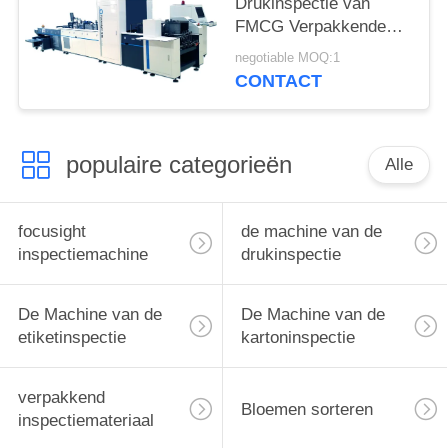
Drukinspectie van
FMCG Verpakkende
Machine 250m/Min
negotiable MOQ:1
voor het Vouwen van
CONTACT
Kartons
populaire categorieën
Alle
focusight
de machine van de
inspectiemachine
drukinspectie
De Machine van de
De Machine van de
etiketinspectie
kartoninspectie
verpakkend
Bloemen sorteren
inspectiemateriaal