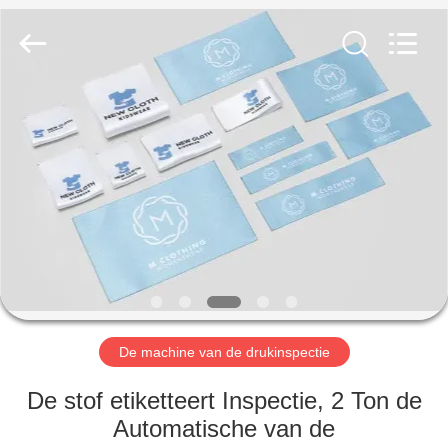
Focusight
Technology
Co.,Ltd.
All
Rights
Reserved.
HUIS
PRODUCTEN
ONGEVEER
ONS
FABRIEKSREIS
De machine van de drukinspectie
KWALITEITSCONTROLE
De stof etiketteert Inspectie, 2 Ton de
Automatische van de