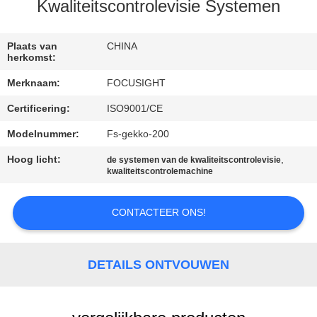
CONTACTEER
Kwaliteitscontrolevisie Systemen
ONS
Plaats van
CHINA
herkomst:
NIEUWS
Merknaam:
FOCUSIGHT
Certificering:
ISO9001/CE
VERZOEK
OM
Modelnummer:
Fs-gekko-200
EEN
Hoog licht:
,
de systemen van de kwaliteitscontrolevisie
kwaliteitscontrolemachine
CITAAT
CONTACTEER ONS!
SITEMAP
DETAILS ONTVOUWEN
PRIVACY
POLICY