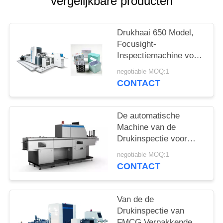
vergelijkbare producten
Drukhaai 650 Model,
Focusight-
Inspectiemachine voor
Wodka die Kartons
negotiable MOQ:1
vouwen
CONTACT
De automatische
Machine van de
Drukinspectie voor
Kledingstuk etiketteert
negotiable MOQ:1
Systeem voor
CONTACT
kwaliteitscontrole met
150m/min-Snelheid
Van de de
Drukinspectie van
FMCG Verpakkende