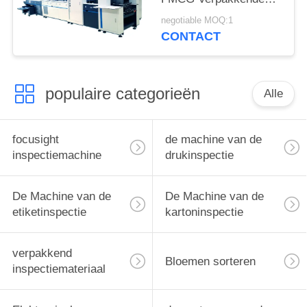
Machine 250m/Min
negotiable MOQ:1
voor het Vouwen van
CONTACT
Kartons
populaire categorieën
Alle
focusight
de machine van de
inspectiemachine
drukinspectie
De Machine van de
De Machine van de
etiketinspectie
kartoninspectie
verpakkend
Bloemen sorteren
inspectiemateriaal