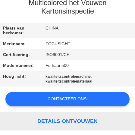
CONTACTEER
Multicolored het Vouwen
ONS
Kartonsinspectie
NIEUWS
Plaats van
CHINA
herkomst:
Merknaam:
FOCUSIGHT
VERZOEK
Certificering:
ISO9001/CE
OM
Modelnummer:
Fs-haai-500
EEN
Hoog licht:
,
CITAAT
kwaliteitscontrolemachine
kwaliteitscontrolemateriaal
SITEMAP
CONTACTEER ONS!
PRIVACY
DETAILS ONTVOUWEN
POLICY