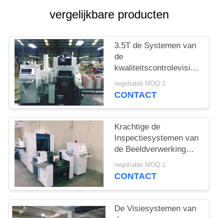
vergelijkbare producten
3.5T de Systemen van
de
kwaliteitscontrolevisie
voor Gedrukt
negotiable MOQ:1
Melkpoeder het
CONTACT
Vouwen van
Kartonsinspectie
Krachtige de
Inspectiesystemen van
de Beeldverwerking
voor Omslag/Klemstijl
negotiable MOQ:1
Verpakkende Kartons
CONTACT
De Visiesystemen van