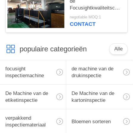
de
Focusightkwaliteitscontrole
voor Grote het vouwen
negotiable MOQ:1
Golfdozeninspectie
CONTACT
populaire categorieën
Alle
focusight
de machine van de
inspectiemachine
drukinspectie
De Machine van de
De Machine van de
etiketinspectie
kartoninspectie
verpakkend
Bloemen sorteren
inspectiemateriaal